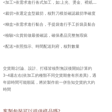
<加工>依需求進行各式加工，如:上光、燙金、褙紙....
<裁切>依選定盒型裁切，核對刀模並確認裁切準確度
<糊盒>依需求進行黏合，手提袋進行手工折袋及黏合
<檢驗>出貨前做最後確認，確保產品完整無瑕疵
<配送>依照指示、時間配送到府，核對數量
交貨期:討論、設計、打樣皆核對無誤後開始計算約
3~4週左右(依加工的種類不同交貨期會有所差異)，遇
年節時間可能順延，將於製作前一併告知交貨的大約
時間
客製包裝可以提供樣品嗎?