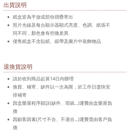
出貨說明
紙盒皆為平放或部份摺疊寄出
照片光線及每台顯示器顯式亮度、色調、紙張不
同不同，顏色會有些微差異
僅售紙盒不含貼紙、緞帶及圖片中裝飾物品
退換貨說明
請於收到商品起算14日內辦理
換貨、補寄、缺件以一次為限，於工作日盡快安
排補寄
因盒樂屋程序錯誤(缺件、瑕疵...)運費由盒樂屋負
擔
因顧客因素(尺寸不合、不適合...)運費需由客戶負
擔